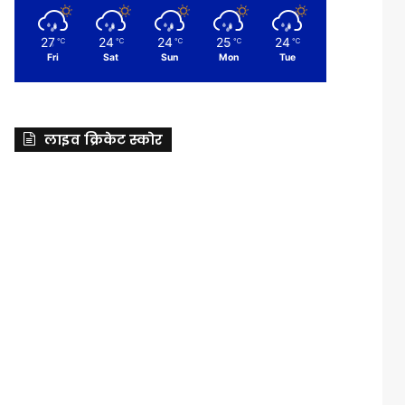
27
24
24
25
24
℃
℃
℃
℃
℃
Fri
Sat
Sun
Mon
Tue
लाइव क्रिकेट स्कोर