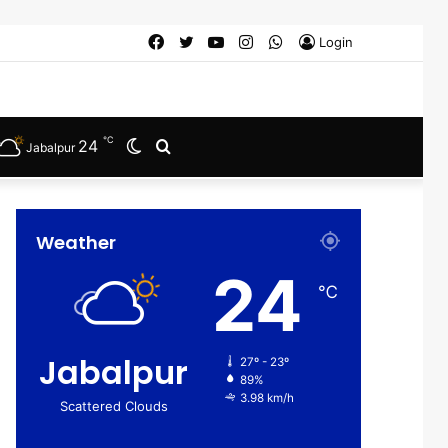
Facebook
Twitter
YouTube
Instagram
WhatsApp
Login
℃
24
Switch
Search
Jabalpur
skin
for
Weather
24
℃
Jabalpur
27º - 23º
89%
3.98 km/h
Scattered Clouds