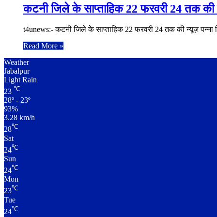
कटनी जिले के साप्ताहिक 22 फरवरी 24 तक की न
t4unews:- कटनी जिले के साप्ताहिक 22 फरवरी 24 तक की न्यूज़ पन्ना जिल
Read More »
Weather
Jabalpur
Light Rain
℃
23
28º - 23º
93%
3.28 km/h
℃
28
Sat
℃
24
Sun
℃
24
Mon
℃
23
Tue
℃
24