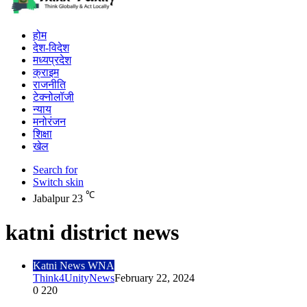
होम
देश-विदेश
मध्यप्रदेश
क्राइम
राजनीति
टेक्नोलॉजी
न्याय
मनोरंजन
शिक्षा
खेल
Search for
Switch skin
℃
Jabalpur
23
katni district news
Katni News WNA
Think4UnityNews
February 22, 2024
0
220