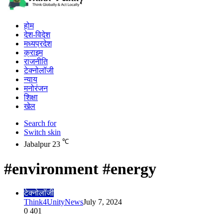
होम
देश-विदेश
मध्यप्रदेश
क्राइम
राजनीति
टेक्नोलॉजी
न्याय
मनोरंजन
शिक्षा
खेल
Search for
Switch skin
℃
Jabalpur
23
#environment #energy
टेक्नोलॉजी
Think4UnityNews
July 7, 2024
0
401