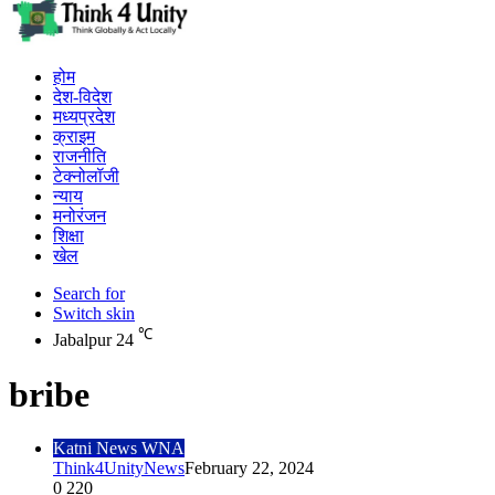
होम
देश-विदेश
मध्यप्रदेश
क्राइम
राजनीति
टेक्नोलॉजी
न्याय
मनोरंजन
शिक्षा
खेल
Search for
Switch skin
℃
Jabalpur
24
bribe
Katni News WNA
Think4UnityNews
February 22, 2024
0
220