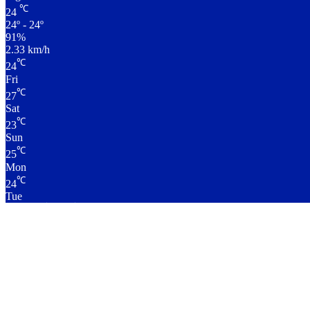
℃
24
24º - 24º
91%
2.33 km/h
℃
24
Fri
℃
27
Sat
℃
23
Sun
℃
25
Mon
℃
24
Tue
लाइव क्रिकेट स्कोर