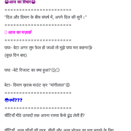
😀आज का विचार😀
=======================
“दिल और दिमाग के बीच संघर्ष में, अपने दिल की सुनें।”
=======================
 आज का मज़ाक 
=======================
पापा- बेटा अगर तुम फेल हो जाओ तो मुझे पापा मत कहना🤥
(कुछ दिन बाद)
पापा -बेटे रिजल्ट का क्या हुआ?🤔🙄
बेटा- दिमाग ख़राब माउंट क्र “मांगीलाल”😡
=======================
😳क्यों❓❓❓
=======================
चींटियाँ मीठे उत्पादों तक अपना रास्ता कैसे ढूंढ लेती हैं?
चींटियाँ, अन्य कीड़ों की तरह, चीनी और अन्य भोजन का पता लगाने के लिए