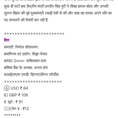
कुछ ही घंटों बाद केंद्रीय मंत्री हरदीप सिंह पुरी ने तीखा हमला बोला और उनकी
तुलना बिहार की पूर्व मुख्यमंत्री राबड़ी देवी से की और कहा वह शायद अपने पति का
पद संभालने की तैयारी कर रही हैं.
×××××××××××××××××××××××
वित्त
#मंत्री: निर्मला सीतारमण.
#वाणिज्य एवं उद्योग: पीयूष गोयल
#RBI Gvrnr: शक्तिकांत दास
#विश्व बैंक के अध्यक्ष: अजय बंगा
#आईएमएफ एमडी: क्रिस्टालिना जॉर्जीवा
××××××××××××××××××××××
 USD ₹ 84
💷 GBP ₹ 106
€ यूरो : ₹ 91
🇨🇳येन ¥ : ₹12
********