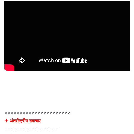
××××××××××××××××××××××
✈ अंतर्राष्ट्रीय समाचार
++++++++++++++++++