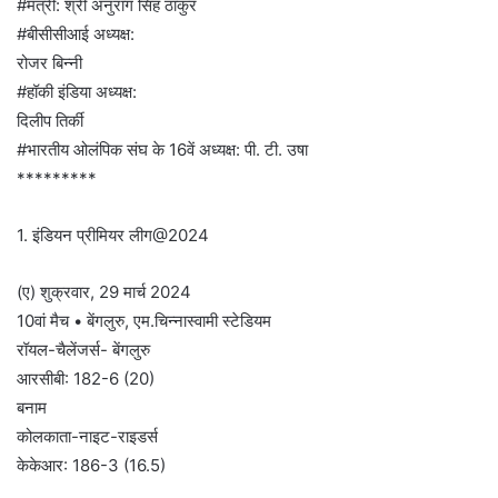
#मंत्री: श्री अनुराग सिंह ठाकुर
#बीसीसीआई अध्यक्ष:
रोजर बिन्नी
#हॉकी इंडिया अध्यक्ष:
दिलीप तिर्की
#भारतीय ओलंपिक संघ के 16वें अध्यक्ष: पी. टी. उषा
*********
1. इंडियन प्रीमियर लीग@2024
(ए) शुक्रवार, 29 मार्च 2024
10वां मैच • बेंगलुरु, एम.चिन्नास्वामी स्टेडियम
रॉयल-चैलेंजर्स- बेंगलुरु
आरसीबी: 182-6 (20)
बनाम
कोलकाता-नाइट-राइडर्स
केकेआर: 186-3 (16.5)