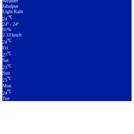
Weather
Jabalpur
Light Rain
℃
24
24º - 24º
91%
2.33 km/h
℃
24
Fri
℃
27
Sat
℃
23
Sun
℃
25
Mon
℃
24
Tue
लाइव क्रिकेट स्कोर